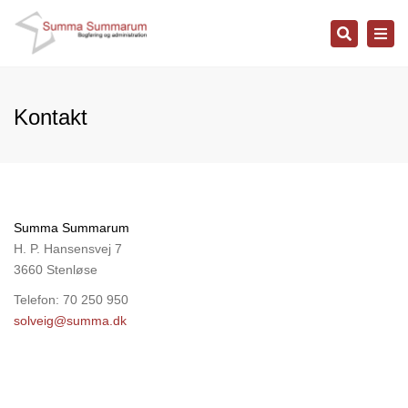
Søg
Slå
navi
til/fr
Kontakt
Summa Summarum
H. P. Hansensvej 7
3660 Stenløse
Telefon: 70 250 950
solveig@summa.dk